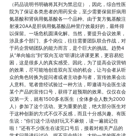
（药品说明书明确将其列为禁忌症），因此，综合性医
院为了保证各类患者的用药安全，至少需要保留肝病用
氨基酸和肾病用氨基酸各一个品种。由于复方氨基酸注
射液20AA是肝病用氨基酸品种里疗效最好的，最终得
以保留。一场危机圆满化解。当然，要提升会议效果，
涉及多个部门、多个岗位，往往需要团队联合作战，对
于药企营销团队的能力而言，是个巨大的挑战。趋势4
从“单向输出”到“双向互动”听课比讲课更累，更容易犯
困，这是很多人的真实感受。因此，为了提高会议营销
的效果，尽可能地创造双向互动的机会，让与会者从听
众的角色转换为提问者或者主动参与者，宣传效果会出
人意料。笔者曾经试验过一种方法，即邀请与会医生读
某个产品的宣传口号，获得了超预期的效果。仅仅在会
议第一天，就有1500多名医生（全体参会人数为2000
人）参加了这个活动。更为重要的是，绝大部分医生对
于这种创新的方式不仅不反感，而且十分感兴趣。有医
生说：“你们这个活动好玩又不麻烦，读一遍就记住
啦！”还有不少医生在读完口号后，接着对相关产品的
学术问题进行讨论。据不完全统计，大约一半的医生读