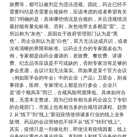
旅费等，都可以被判定为违法违规。因此，药企已经不
需要纠结是否需要合规操作，应该考虑的或者希望有关
部门明确的是：具体哪些情况是合规的，并且违规情况
最好能有量化标准。否则，灰色地带太多都是“雷”。之
所以称为“灰色”，原因在于政府管理部门认为是“黑
色”，而企业则认为是“白色”，双方无法达成共识，或者
没有清晰的界限和标准。以药企主办的专家圆桌会为
例，专家都是由药企邀请的，差旅费、餐饮费、讲课
费、纪念品等应该是不可或缺的，否则专家没有足够的
参会意愿，会议计划无法落实。而如果是某个官方会议
（例如医学会的年会）中的企业（产品）卫星会，则省
事得多，医师、专家理论上都是自行参会，企业只
是“搭个顺风车”而已，合规风险明显降低。具体如何合
规，无需本文赘述。因为已经有相当多药企设立了专职
的合规部门，市面上也有相当多的合规培训课程。趋势
2 从“线下”到“线上”新冠疫情使得诸多行业的线上业务
陡增。药品的会议营销也不得不从“线下”转到“线上”。
其实，疫情只是一剂催化剂，即使没有疫情因素，线上
业务的比重也会逐步提升，直到线上和线下业务的自然