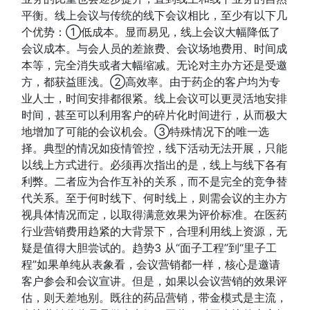
平衡。线上会议与传统的线下会议相比，至少有以下几
个优势：①低成本。显而易见，线上会议大幅降低了
会议成本。与会人员的差旅费、会议场地费用、时间成
本等，完全消失或者大幅缩减。无论对主办方还是受邀
方，都获益匪浅。②高效率。由于药企的客户均为专
业人士，时间安排都很紧。线上会议可以更灵活地安排
时间，甚至可以利用客户的碎片化时间进行，从而极大
地增加了可能的会议机会。③特殊情况下的唯一选
择。典型的情况如疫情管控，线下活动无法开展，只能
以线上方式进行。必须再次指出的是，线上与线下各有
利弊。二者应为合作互补的关系，而不是完全的竞争替
代关系。至于何时线下、何时线上，则需会议的主办方
视具体情况而定，以取得满意效果为评价标准。在医药
行业营销费用趋紧的大背景下，合理利用线上资源，无
疑是值得大胆尝试的。趋势3 从“面子工程”到“里子工
程”如果单纯从表象看，会议营销都一样，核心是邀请
客户参会和会议宣讲。但是，如果以会议营销的效果评
估，则天差地别。既往的药品营销，带金模式是主流，