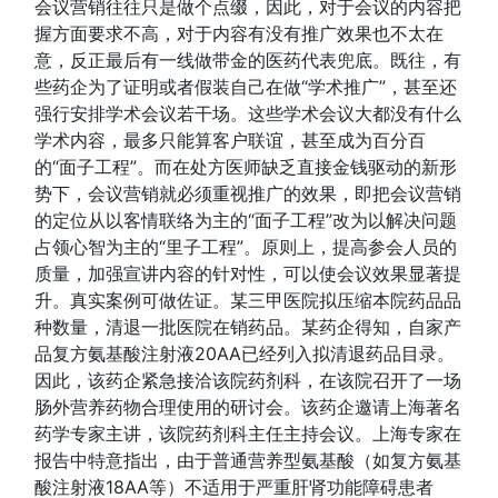
会议营销往往只是做个点缀，因此，对于会议的内容把
握方面要求不高，对于内容有没有推广效果也不太在
意，反正最后有一线做带金的医药代表兜底。既往，有
些药企为了证明或者假装自己在做“学术推广”，甚至还
强行安排学术会议若干场。这些学术会议大都没有什么
学术内容，最多只能算客户联谊，甚至成为百分百
的“面子工程”。而在处方医师缺乏直接金钱驱动的新形
势下，会议营销就必须重视推广的效果，即把会议营销
的定位从以客情联络为主的“面子工程”改为以解决问题
占领心智为主的“里子工程”。原则上，提高参会人员的
质量，加强宣讲内容的针对性，可以使会议效果显著提
升。真实案例可做佐证。某三甲医院拟压缩本院药品品
种数量，清退一批医院在销药品。某药企得知，自家产
品复方氨基酸注射液20AA已经列入拟清退药品目录。
因此，该药企紧急接洽该院药剂科，在该院召开了一场
肠外营养药物合理使用的研讨会。该药企邀请上海著名
药学专家主讲，该院药剂科主任主持会议。上海专家在
报告中特意指出，由于普通营养型氨基酸（如复方氨基
酸注射液18AA等）不适用于严重肝肾功能障碍患者